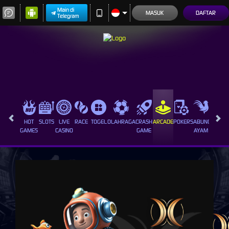
Main di
MASUK
DAFTAR
Telegram
HOT
SLOTS
LIVE
RACE
TOGEL
OLAHRAGA
CRASH
ARCADE
POKER
SABUNG
PROMO
GAMES
CASINO
GAME
AYAM