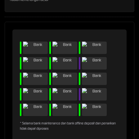
* Selama bank maintenance dan bank offline deposit dan penarikan
tidak dapat diproses