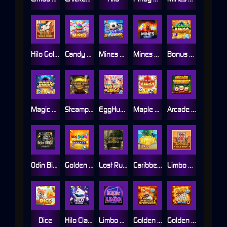
Hilo Gold Rush
Candy Mines
Mines Soccer
Mines Classic
Bonus Bingo
Magic Bingo
Steampunk
EggHunt Bingo
Maple Bingo
Arcade Bingo
Odin Bingo
Golden Bingo
Lost Ruins
Caribbean Bingo
Limbo Gold Rush
Dice
Hilo Classic
Limbo Neon
Golden Fortunes
Golden Horse Riches