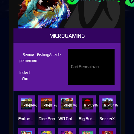
MICROGAMING
Semua
Fishing
Arcade
permainan
Instant
Win
RTP
84%
RTP
81%
RTP
87%
RTP
89%
RTP
84%
Fortune Fishing
Dice Pop
WD Golden Fuwa Fishing
Big Button Bash
SoccerX