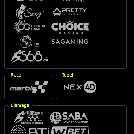
Race
Togel
Olahraga