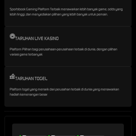
Sportsbook Gaming Platform Terbaik menawarkan lebih banyak game, odds yang
lebih tinggi, dan menyediakan pilihan yang lebih banyak untuk pemain.
TARUHAN LIVE KASINO
Platform Pilihan bagi perusahaan-perusahaan terbaik di dunia, dengan pilihan
variasi game terbanyak
TARUHAN TOGEL
Platform togel yang menarik dari perusahan terbaik di dunia yang menawarkan
hadiah kemenangan besar