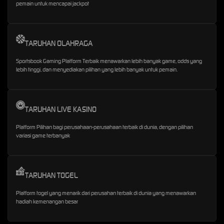
pemain untuk mencapai jackpot
TARUHAN OLAHRAGA
Sportsbook Gaming Platform Terbaik menawarkan lebih banyak game, odds yang
lebih tinggi, dan menyediakan pilihan yang lebih banyak untuk pemain.
TARUHAN LIVE KASINO
Platform Pilihan bagi perusahaan-perusahaan terbaik di dunia, dengan pilihan
variasi game terbanyak
TARUHAN TOGEL
Platform togel yang menarik dari perusahan terbaik di dunia yang menawarkan
hadiah kemenangan besar