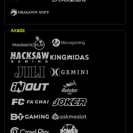
Arcade