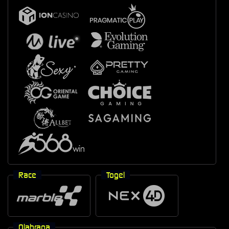
Race
Togel
Olahraga