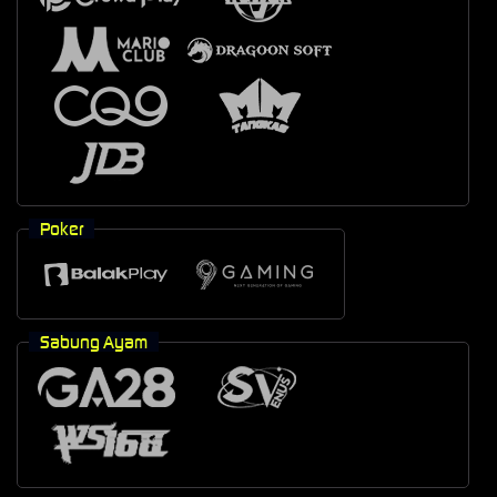
Poker
Sabung Ayam