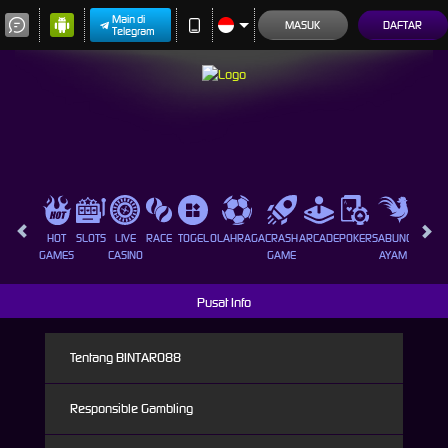
Main di
MASUK
DAFTAR
Telegram
HOT
SLOTS
LIVE
RACE
TOGEL
OLAHRAGA
CRASH
ARCADE
POKER
SABUNG
PROMO
GAMES
CASINO
GAME
AYAM
Pusat Info
Tentang BINTARO88
Responsible Gambling